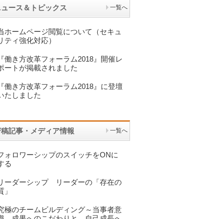
ニュース＆トピックス
一覧へ
当ホームページ閲覧について（セキュ
リティ強化対応）
『働き方改革フォーラム2018』開催レ
ポートが掲載されました
『働き方改革フォーラム2018』に登壇
いたしました
寄稿記事・メディア情報
一覧へ
フォロワーシップのスイッチをONに
する
リーダーシップ リーダーの「存在の
質」
究極のチームビルディング～当事者意
識 成果へのこだわりと 自己成長へ