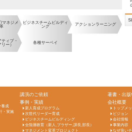
/マネジメ
ビジネスチームビルディ
アクションラーニング
革
ング
アティブ・
各種サーベイ
アリー）
講演のご依頼
著書・出版
事例・実績
会社概要
ー養成
新人育成プログラム
トップメッ
計・実施
次世代リーダー育成
ビジョン
ビジネスチームビルディング
会社情報
全階層教育（新人,ブラザー,課長,部長）
事業内容
マネジメント変革プロジェクト
なぜ良いチ