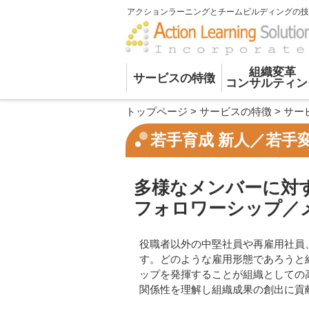
アクションラーニングとチームビルディングの技
組織変革
サービスの特徴
コンサルティン
トップページ
>
サービスの特徴
>
サー
若手育成 新人／若手
多様なメンバーに対
フォロワーシップ／
役職者以外の中堅社員や再雇用社員
す。どのような雇用形態であろうと
ップを発揮することが組織としての
関係性を理解し組織成果の創出に貢