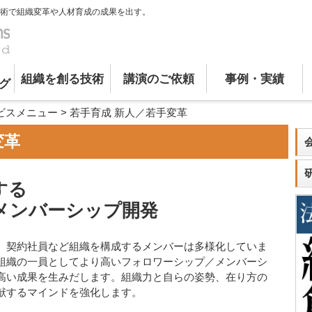
術で組織変革や人材育成の成果を出す。
組織を創る技術
講演のご依頼
事例・実績
グ
ビスメニュー
>
若手育成 新人／若手変革
変革
する
メンバーシップ開発
、契約社員など組織を構成するメンバーは多様化していま
組織の一員としてより高いフォロワーシップ／メンバーシ
高い成果を生みだします。組織力と自らの姿勢、在り方の
献するマインドを強化します。