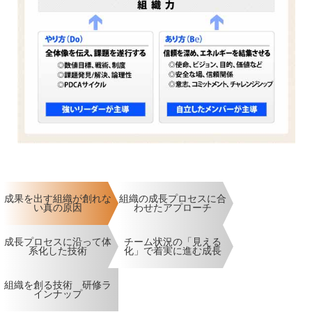
成果を出す組織が創れな
組織の成長プロセスに合
い真の原因
わせたアプローチ
成長プロセスに沿って体
チーム状況の「見える
系化した技術
化」で着実に進む成長
組織を創る技術 研修ラ
インナップ