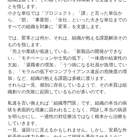
とを指します。
小さな単位では「プロジェクト」「課」と言った単位か
ら、「部」「事業部」「全社」といった大きな単位までの
すべての組織を対象に「変革」を支援します。
では、変革とは何か。それは、組織が抱える課題解決その
ものを指します。
「売上や業績が低迷している」「新製品の開発ができな
い」「モチベーションや士気の低下」「一体感や結束性の
欠如」「退職者の増加」「うつ病になる社員が急増してい
る」「モラルの低下やコンプライアンス違反の危険度の増
加」など、組織の抱える課題は多岐に渡ります。
それらは一見、個別に存在しているようで、その本質は組
織創りの失敗に起因しているものが多いのです。
私達を言い換えれば「組織専門医」です。組織の本当の病
状を表面的な現象に囚われることなく、問診し本当の病原
を明らかにし、一過性の対症療法ではなく根本から治療を
していきます。
一見、遠回りに見えるかもしれません。しかし、安易な外
科手術が体力を奪い、かえって病状を悪化させるように、