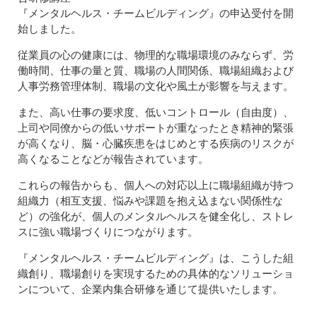
『メンタルヘルス・チームビルディング』の申込受付を開
始しました。
従業員の心の健康には、物理的な職場環境のみならず、労
働時間、仕事の量と質、職場の人間関係、職場組織および
人事労務管理体制、職場の文化や風土が影響を与えます。
また、高い仕事の要求度、低いコントロール（自由度）、
上司や同僚からの低いサポートが重なったとき精神的緊張
が高くなり、脳・心臓疾患をはじめとする疾病のリスクが
高くなることなどが報告されています。
これらの報告からも、個人への対応以上に職場組織が持つ
組織力（相互支援、悩みや課題を抱え込まない関係性な
ど）の強化が、個人のメンタルヘルスを健全化し、ストレ
スに強い職場づくりにつながります。
『メンタルヘルス・チームビルディング』は、こうした組
織創り、職場創りを実現するための具体的なソリューショ
ンについて、企業内集合研修を通じて提供いたします。