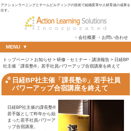
アクションラーニングとチームビルディングの技術で組織変革や人材育成の成果を
出す。
会社概要
お問い合わせ
MENU
トップページ
>
お知らせ
>
研修・セミナー・講演報告
>
日経BP
社主催「課長塾®」若手社員パワーアップ合宿講座を終えて
日経BP社主催「課長塾®」若手社員
パワーアップ合宿講座を終えて
日経BP社主催の課長塾®
若手版として昨年から始
まった若手社員パワーア
ップ合宿講座。