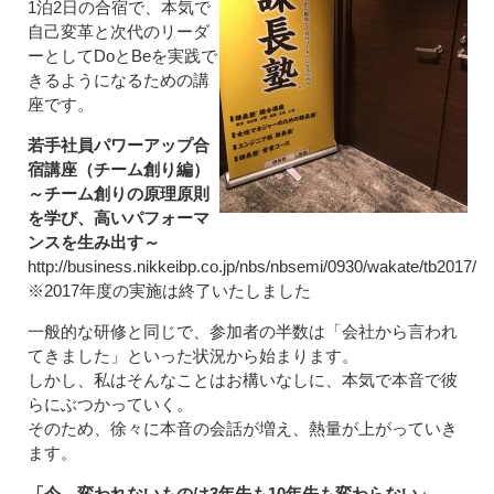
1泊2日の合宿で、本気で
自己変革と次代のリーダ
ーとしてDoとBeを実践で
きるようになるための講
座です。
若手社員パワーアップ合
宿講座（チーム創り編）
～チーム創りの原理原則
を学び、高いパフォーマ
ンスを生み出す～
http://business.nikkeibp.co.jp/nbs/nbsemi/0930/wakate/tb2017/
※2017年度の実施は終了いたしました
一般的な研修と同じで、参加者の半数は「会社から言われ
てきました」といった状況から始まります。
しかし、私はそんなことはお構いなしに、本気で本音で彼
らにぶつかっていく。
そのため、徐々に本音の会話が増え、熱量が上がっていき
ます。
「今、変われないものは3年先も10年先も変わらない」