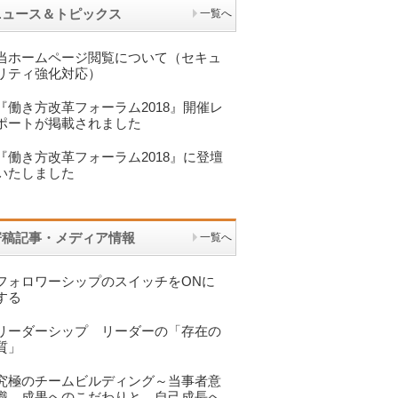
ニュース＆トピックス
一覧へ
当ホームページ閲覧について（セキュ
リティ強化対応）
『働き方改革フォーラム2018』開催レ
ポートが掲載されました
『働き方改革フォーラム2018』に登壇
いたしました
寄稿記事・メディア情報
一覧へ
フォロワーシップのスイッチをONに
する
リーダーシップ リーダーの「存在の
質」
究極のチームビルディング～当事者意
識 成果へのこだわりと 自己成長へ