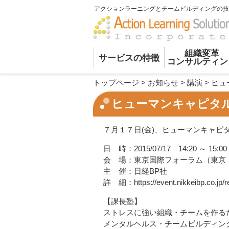
アクションラーニングとチームビルディングの技
組織変革
サービスの特徴
コンサルティン
トップページ
>
お知らせ
>
講演
>
ヒュ
ヒューマンキャピタル
７月１７日(金)、ヒューマンキャピタ
日 時：2015/07/17 14:20 ～ 15:00
会 場：東京国際フォーラム（東京
主 催：日経BP社
詳 細：
https://event.nikkeibp.co.jp
【課長塾】
ストレスに強い組織・チームを作る
メンタルヘルス・チームビルディン