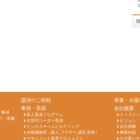
講演のご依頼
著書・出版
事例・実績
会社概要
ー養成
新人育成プログラム
トップメッ
計・実施
次世代リーダー育成
ビジョン
ビジネスチームビルディング
会社情報
全階層教育（新人,ブラザー,課長,部長）
事業内容
マネジメント変革プロジェクト
なぜ良いチ