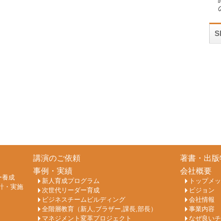
講演のご依頼
著書・出版
事例・実績
会社概要
ー養成
新人育成プログラム
トップメッ
計・実施
次世代リーダー育成
ビジョン
ビジネスチームビルディング
会社情報
全階層教育（新人,ブラザー,課長,部長）
事業内容
マネジメント変革プロジェクト
なぜ良いチ