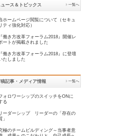
ニュース＆トピックス
一覧へ
当ホームページ閲覧について（セキュ
リティ強化対応）
『働き方改革フォーラム2018』開催レ
ポートが掲載されました
『働き方改革フォーラム2018』に登壇
いたしました
寄稿記事・メディア情報
一覧へ
フォロワーシップのスイッチをONに
する
リーダーシップ リーダーの「存在の
質」
究極のチームビルディング～当事者意
識 成果へのこだわりと 自己成長へ