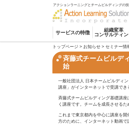
アクションラーニングとチームビルディングの技
組織変革
サービスの特徴
コンサルティン
トップページ
>
お知らせ
>
セミナー情
斉藤式チームビルディ
始
一般社団法人 日本チームビルディ
講座」がインターネットで受講でき
斉藤式チームビルディング基礎講座
く講座です。チームを成長させるた
これまで東京都内を中心に講座を開
方のために、インターネット動画で