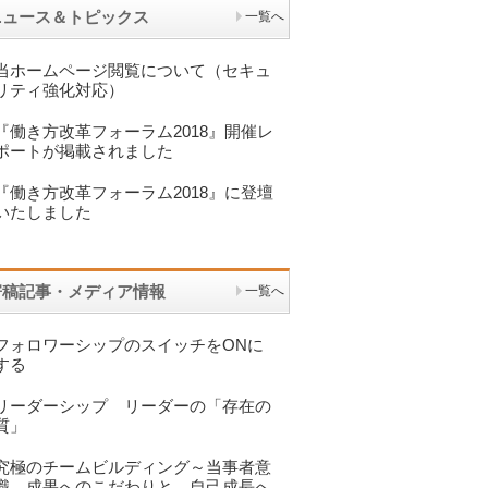
ニュース＆トピックス
一覧へ
当ホームページ閲覧について（セキュ
リティ強化対応）
『働き方改革フォーラム2018』開催レ
ポートが掲載されました
『働き方改革フォーラム2018』に登壇
いたしました
寄稿記事・メディア情報
一覧へ
フォロワーシップのスイッチをONに
する
リーダーシップ リーダーの「存在の
質」
究極のチームビルディング～当事者意
識 成果へのこだわりと 自己成長へ