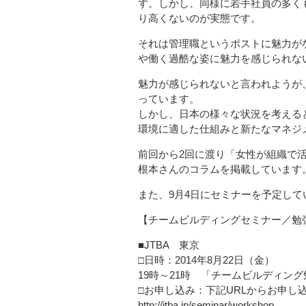
す。しかし、同様に若手社員の多く
り高くないのが実態です。
それは管理職というポストに魅力が
や働く過酷な姿に魅力を感じられな
魅力が感じられないと言われようが
っています。
しかし、日本の様々な状況を考える
環境に適した仕組みと新たなマネジ
前回から2回に渡り「女性が組織で
根本さんのコラムを掲載しています
また、9月4日にセミナーを予定し
【チームビルディングセミナー／勉
■JTBA 東京
□日時：2014年8月22日（金）
19時～21時 「チームビルディン
□お申し込み：下記URLからお申し
http://jtba.jp/seminar/workshop