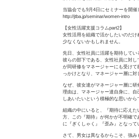
当協会でも9月4日にセミナーを開
http://jtba.jp/seminar/women-intro
【女性活躍支援コラムpart2】
女性活用を組織で活かしたいのだけ
少なくないかもしれません。
先日、女性社員に活躍を期待してい
彼らの部下である、女性社員に対して
が同研修をマネージャーにも受けて
っかけとなり、マネージャー層に対
なぜ、彼女達がマネージャー層に研
理由は、マネージャー達自身に、自
しあいたいという積極的な思いから
組織の中にいると、『期待に応えた
方、この『期待』が何かが不明確で
に『ぎくしゃく』『歪み』となって
さて、男女は異なるからこそ、強み