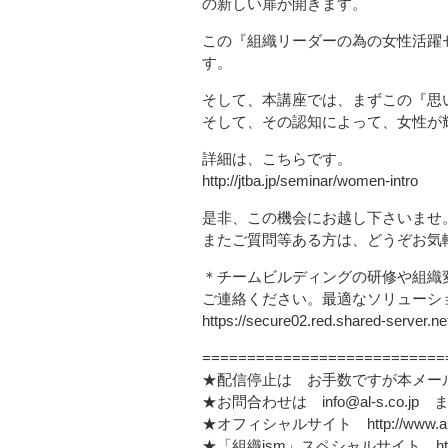
の新しい扉が開きます。
この『組織リーダーの為の女性活躍
す。
そして、本講座では、まずこの『思
そして、その認知によって、女性が
詳細は、こちらです。
http://jtba.jp/seminar/women-intro
是非、この機会にお越し下さいませ
またご質問等ある方は、どうぞお気
＊チームビルディングの研修や組織
ご連絡ください。最適なソリューシ
https://secure02.red.shared-server.ne
===========================
★配信停止は お手数ですが本メー
★お問合わせは info@al-s.co.jp 
★オフィシャルサイト http://www.al-s
★「組織ism」スペシャルサイト http://www