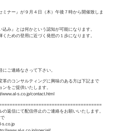
セミナー』が９月４日（木）午後７時から開催致しま
い込み』とは何かという認知が可能になります。
輝くための登用に近づく発想の１歩になります。
。
軽にご連絡なさって下さい。
変革のコンサルティングに興味のある方は下記まで
ョンをご提供いたします。
t/www.al-s.co.jp/contact.html
=======================================
ルの返信にて配信停止のご連絡をお願いいたします。
まで
.co.jp
.al-s.co.jp/special/