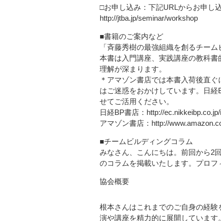
□お申し込み：下記URLからお申し
http://jtba.jp/seminar/workshop
■書籍のご案内など
「斉藤秀樹の最強組織を創るチーム
本書は入門講座、実践講座の教科書
理解が深まります。
＊アマゾン書店では本書入荷後直ぐ
はご迷惑をおかけしています。日経
せてご活用ください。
日経BP書店：http://ec.nikkeibp.co.jp/i
アマゾン書店：http://www.amazon.co.jp
■チームビルディングコラム
みなさん、こんにちは。前回から2
のコラムを掲載いたします。プロフ
協会概要
根本さんはこれまでのご自身の経験
演や講座を精力的に展開しています