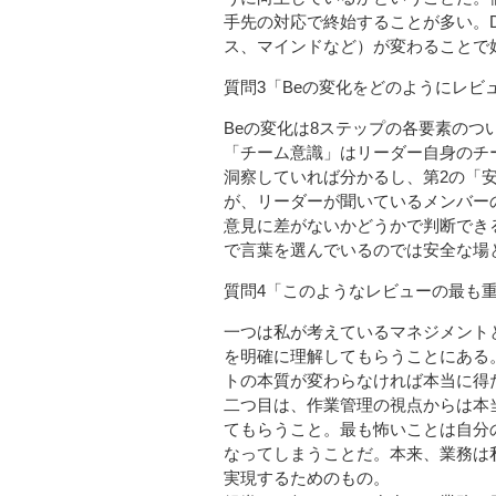
手先の対応で終始することが多い。D
ス、マインドなど）が変わることで
質問3「Beの変化をどのようにレビ
Beの変化は8ステップの各要素のつ
「チーム意識」はリーダー自身のチ
洞察していれば分かるし、第2の「
が、リーダーが聞いているメンバー
意見に差がないかどうかで判断でき
で言葉を選んでいるのでは安全な場
質問4「このようなレビューの最も
一つは私が考えているマネジメント
を明確に理解してもらうことにある
トの本質が変わらなければ本当に得
二つ目は、作業管理の視点からは本
てもらうこと。最も怖いことは自分
なってしまうことだ。本来、業務は
実現するためのもの。