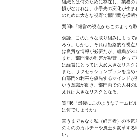
組織とは何のために存在し、業務の
慣がなければ、小手先の変化が生ま
のために大きな視野で部門間を横断
質問5「経営の視点からこのような
勿論、このような取り組みによって
ろう。しかし、それは短絡的な視点
は良質な情報が必要だが、組織が未
また、部門間の利害が影響し合って
は経営にとっては大変大きなリスク
また、サクセッションプランを進め
自部門の利害を優先するマインドが
いう意識が働き、部門内での人材の
えれば大きなリスクとなる。
質問6「最後にこのようなチームビ
は何でしょうか」
言うまでもなく私（経営者）の本気
のもののカルチャや風土を変革する
い。