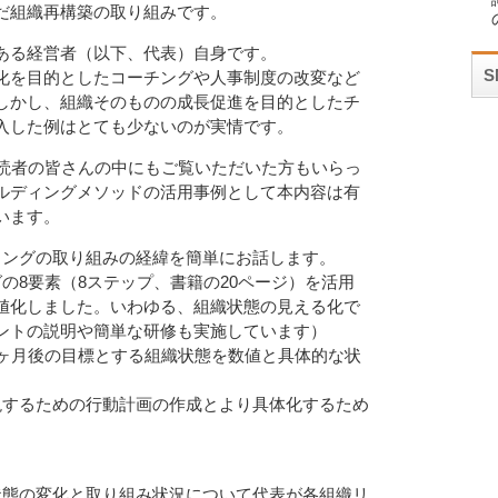
だ組織再構築の取り組みです。
ある経営者（以下、代表）自身です。
化を目的としたコーチングや人事制度の改変など
しかし、組織そのものの成長促進を目的としたチ
入した例はとても少ないのが実情です。
、読者の皆さんの中にもご覧いただいた方もいらっ
ルディングメソッドの活用事例として本内容は有
います。
ィングの取り組みの経緯を簡単にお話します。
の8要素（8ステップ、書籍の20ページ）を活用
値化しました。いわゆる、組織状態の見える化で
ントの説明や簡単な研修も実施しています）
1ヶ月後の目標とする組織状態を数値と具体的な状
現するための行動計画の作成とより具体化するため
状態の変化と取り組み状況について代表が各組織リ