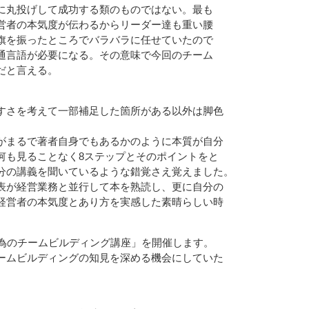
に丸投げして成功する類のものではない。最も
営者の本気度が伝わるからリーダー達も重い腰
旗を振ったところでバラバラに任せていたので
通言語が必要になる。その意味で今回のチーム
だと言える。
すさを考えて一部補足した箇所がある以外は脚色
がまるで著者自身でもあるかのように本質が自分
何も見ることなく8ステップとそのポイントをと
分の講義を聞いているような錯覚さえ覚えました。
表が経営業務と並行して本を熟読し、更に自分の
経営者の本気度とあり方を実感した素晴らしい時
の為のチームビルディング講座」を開催します。
ームビルディングの知見を深める機会にしていた