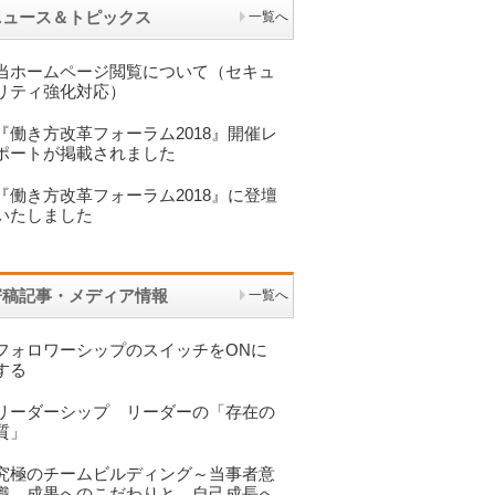
ニュース＆トピックス
一覧へ
当ホームページ閲覧について（セキュ
リティ強化対応）
『働き方改革フォーラム2018』開催レ
ポートが掲載されました
『働き方改革フォーラム2018』に登壇
いたしました
寄稿記事・メディア情報
一覧へ
フォロワーシップのスイッチをONに
する
リーダーシップ リーダーの「存在の
質」
究極のチームビルディング～当事者意
識 成果へのこだわりと 自己成長へ