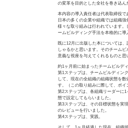
の変革を目的とした全社を巻き込ん
本内容の導入責任者は代表取締役で
日本の多くの企業や組織では組織強
様々な取り組みは行われています。
ームビルディング手法を本格的に導
既に12月に出版した本については
しゃるかと思います。そのチームビ
意義な視座を与えてくれるものと思
約1ヶ月前に始まったチームビルデ
第1ステップは、チームビルディング
して、現在の全組織の組織状態を数
す。（この取り組みに際して、ポイ
第2ステップは、各組織リーダーに
態で設定してもらいました。
第3ステップは、その目標状態を実
のレビューを行いました。
第4ステップは、実践。
そして、1ヶ月経過した現在、組織