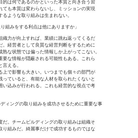
目的は何であるのかといった本質と向き合う習
れても本質は変わらないし、ミッションの実現
するような取り組みは生まれない。
取り組みをする利点は他にありますか」
組織力が向上すれば、業績に跳ね返ってくるだ
だ。経営者として良質な経営判断をするために
成熟な状態では偏った情報しか上がってこない。
重要な情報が隠蔽される可能性もある。これら
と言える。
る上で影響も大きい。いつまでも個々の部門が
残っていると、有能な人材を取られたくないと
囲い込みが行われる。これも経営的な視点で考
ルディングの取り組みを成功させるために重要な事
度だ。チームビルディングの取り組みは組織そ
取り組みだ。綺麗事だけで成功するものではな