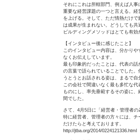
それにこれは所轄部門、例えば人事
重要な経営課題の一つと言える。経
を上げる。そして、ただ情熱だけで
は成果が生まれない。どうしても共
ビルディングメソッドはとても有効
【インタビュー後に感じたこと】
このインタビュー内容は、分かりや
なくお伝えしています。
最も印象的だったことは、代表の話
の言葉で語られていることでした。
うとうとお話される姿は、まるで自
この会社で間違いなく最も多忙な代
ものにし、率先垂範するその姿に、
間でした。
さて、4月5日に「経営者・管理者
特に経営者、管理者の方々には、チ
だけたらと考えております。
http://jtba.org/2014/0224121336.html