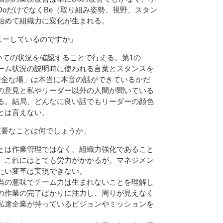
oだけでなくBe（取り組み姿勢、視野、スタン
始めて組織力に変化が生まれる。
ューしているのですか」
いての状況を確認することで行える。第1の
ーム状況の説明時に使われる言葉とスタンスを
安全な場」は本当に本音の話ができているかだ
の意見と私やリーダー以外の人間が聞いている
る。結局、どんなに良い話でもリーダーの顔色
とは言えない。
重要なことは何でしょうか」
とは作業管理ではなく、組織力強化であること
。これにはとても労力がかかるが、マネジメン
たい変革は実現できない。
当の意味でチーム力は生まれないことを理解し
の作業の完了ばかりに注力し、周りが見えなく
私達企業が持っているビジョンやミッションを