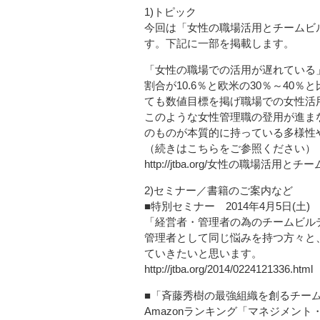
1)トピック
今回は「女性の職場活用とチームビ
す。下記に一部を掲載します。
「女性の職場での活用が遅れている
割合が10.6％と欧米の30％～40
ても数値目標を掲げ職場での女性活
このような女性管理職の登用が進ま
のものが本質的に持っている多様性
（続きはこちらをご参照ください）
http://jtba.org/女性の職場活用
2)セミナー／書籍のご案内など
■特別セミナー 2014年4月5日(土) 
「経営者・管理者の為のチームビル
管理者として同じ悩みを持つ方々と
ていきたいと思います。
http://jtba.org/2014/0224121336.html
■「斉藤秀樹の最強組織を創るチー
Amazonランキング「マネジメン