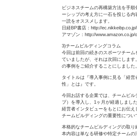
ビジネスチームの再構築方法を手順
ーシップの考え方に一石を投じる内
一読をオススメします。
日経BP書店：http://ec.nikkeibp.co.jp/i
アマゾン：http://www.amazon.co.jp/o/
3)チームビルディングコラム
今回は前回の続きのスポーツチーム
ていましたが、それは次回にします
の事例をご紹介することにしました
タイトルは『導入事例に見る「経営
性」とは』です。
今回お話する企業では、チームビル
プ）を導入し、1ヶ月が経過しまし
経営者インタビューをもとにお伝え
チームビルディングの重要性につい
本格的なチームビルディングの取り
本内容は単なる研修や特定チームの