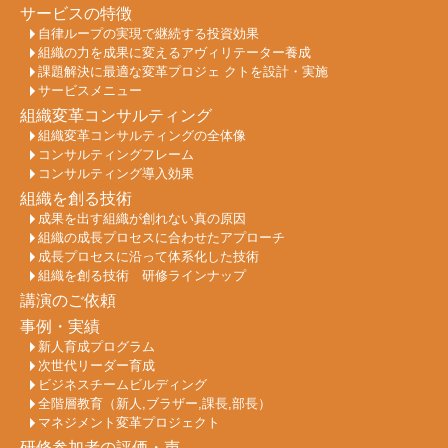
サービスの特徴
自律ループの実現で継続する投資効果
組織の力を成果に変えるアヴィリテーター養成
課題解決に最適な変革プロジェ クトを設計・実施
サービスメニュー
組織変革コンサルティング
組織変革コンサルティングの全体像
コンサルティングフレーム
コンサルティング導入効果
組織を創る技術
成果を出す組織が創れない真の原因
組織の成長プロセスに合わせたアプローチ
成長プロセスに沿って体系化した技術
組織を創る技術 研修ラインナップ
講演のご依頼
事例・実績
新人育成プログラム
次世代リーダー育成
ビジネスチームビルディング
全階層教育（新人,ブラザー,課長,部長）
マネジメント変革プロジェクト
研修参加者の評価・声